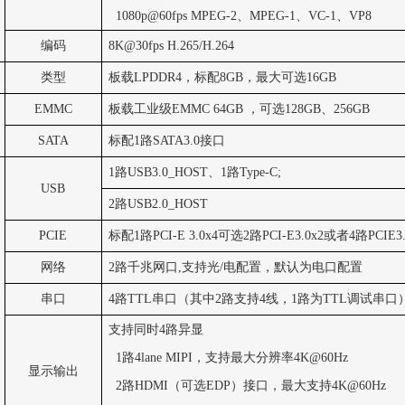
1080p@60fps MPEG-2
、
MPEG-1
、
VC-1
、
VP8
编码
8K@30fps H.265/H.264
类型
板载
LPDDR4
，标配
8GB
，最大可选
16GB
EMMC
板载工业级
EMMC 64GB
，可选
128GB
、
256GB
SATA
标配
1
路
SATA3.0
接口
1
路
USB3.0_HOST
、
1
路
Type-C;
USB
2
路
USB2.0_HOST
PCIE
标配
1
路
PCI-E 3.0x4
可选
2
路
PCI-E3.0x2
或者
4
路
PCIE3
网络
2
路千兆网口
,
支持光
/
电配置，默认为电口配置
串口
4
路
TTL
串口（其中
2
路支持
4
线，
1
路为
TTL
调试串口
支持同时
4
路异显
1
路
4lane MIPI
，支持最大分辨率
4K@60Hz
显示输出
2
路
HDMI
（可选
EDP
）接口，最大支持
4K@60Hz