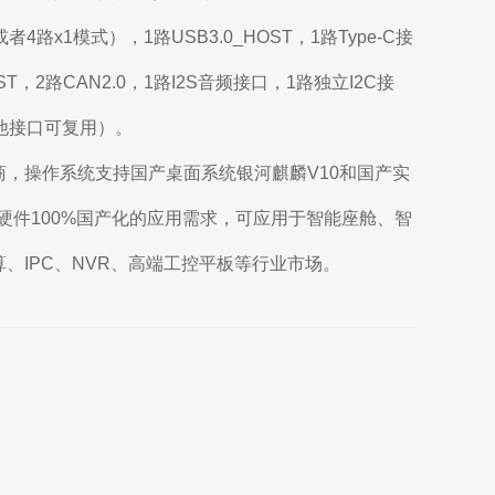
2或者4路x1模式），1路USB3.0_HOST，1路Type-C接
ST，2路CAN2.0，1路I2S音频接口，1路独立I2C接
其他接口可复用）。
，操作系统支持国产桌面系统银河麒麟V10和国产实
足软硬件100%国产化的应用需求，可应用于智能座舱、智
、IPC、NVR、高端工控平板等行业市场。