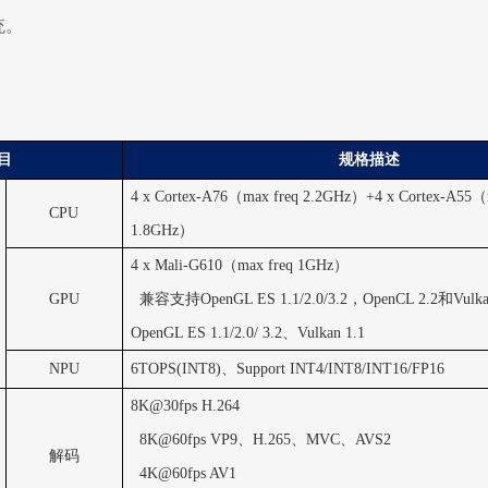
统。
目
规格描述
4 x Cortex-A76
（
max freq 2.2GHz
）
+4 x Cortex-A55
（
CPU
1.8GHz
）
4 x Mali-G610
（
max freq 1GHz
）
GPU
兼容支持
OpenGL ES 1.1/2.0/3.2
，
OpenCL 2.2
和
Vulk
OpenGL ES 1.1/2.0/ 3.2
、
Vulkan 1.1
NPU
6TOPS(INT8)
、
Support INT4/INT8/INT16/FP16
8K@30fps H.264
8K@60fps VP9
、
H.265
、
MVC
、
AVS2
解码
4K@60fps AV1