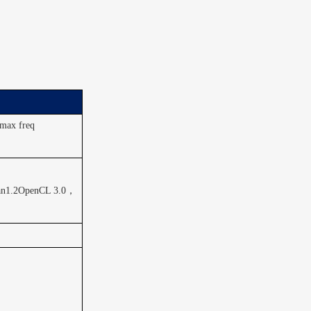
max freq
an1.2OpenCL 3.0
，