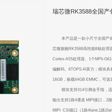
瑞芯微RK3588全国产
本产品是一款小尺寸全国产化S
芯微旗舰RK3588高性能8核处理器，
Cortex-A55处理器、1个MPli-G
编解码、6TOPS AI算力；模块
16GB，板载64GB EMMC，可选1
模块支持314引脚金手指，
输出支持1路4通道 MIPI接口，
MIPI_CSI接口（1路4lane,1