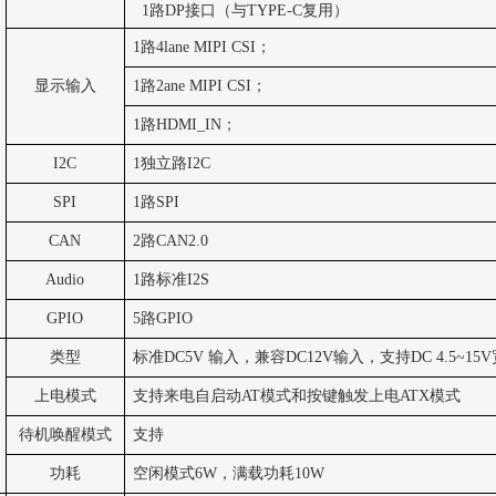
1
路
DP
接口（与
TYPE-C
复用）
1
路
4lane MIPI CSI
；
显示输入
1
路
2ane MIPI CSI
；
1
路
HDMI_IN
；
I2C
1
独立路
I2C
SPI
1
路
SPI
CAN
2
路
CAN2.0
Audio
1
路标准
I2S
GPIO
5
路
GPIO
类型
标准
DC5V
输入，兼容
DC12V
输入，支持
DC 4.5~15V
上电模式
支持来电自启动
AT
模式和按键触发上电
ATX
模式
待机唤醒模式
支持
功耗
空闲模式
6W
，满载功耗
10W