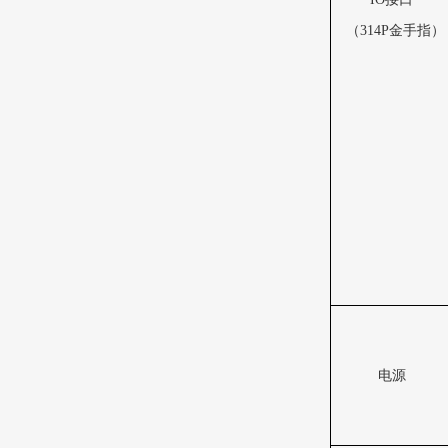
（
314P
金手指）
电源