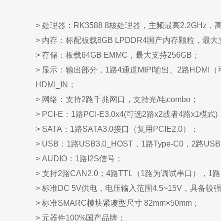
> 处理器：RK3588 8核处理器，主频最高2.2GHz，
> 内存：标配板载8GB LPDDR4国产内存颗粒，最大
> 存储：板载64GB EMMC，最大支持256GB；
> 显示：输出部分，1路4通道MIPI输出、2路HDMI（可选E
HDMI_IN；
> 网络：支持2路千兆网口，支持光/电combo；
> PCI-E：1路PCI-E3.0x4(可选2路x2或者4路x1模式)
> SATA：1路SATA3.0接口（复用PCIE2.0）；
> USB：1路USB3.0_HOST，1路Type-C0，2路USB
> AUDIO：1路I2S信号；
> 支持2路CAN2.0；4路TTL（1路为调试串口），1路
> 标准DC 5V供电，电压输入范围4.5~15V，具备
> 标准SMARC模块紧凑型尺寸 82mm×50mm；
> 元器件100%国产品牌；