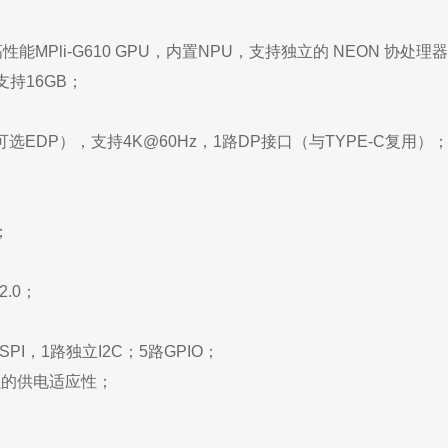
高性能MPli-G610 GPU，内置NPU，支持独立的 NEON 协处理
支持16GB；
DP），支持4K@60Hz，1路DP接口（与TYPE-C复用）；输入：1路4l
；
2.0；
SPI，1路独立I2C；5路GPIO；
较强的供电适应性；