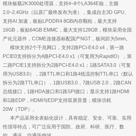
模块板载2K3000处理器，支持4~8个LA364E核，主频
2.0~2.4GHz（以原厂最终发布为准），集成自主3D GPU、
支持AI 加速，板贴LPDDR4 8GB内存颗粒，最大支持
16GB，板贴64GB EMMC，最大支持128GB，模块采用全国
产化元器件，COME连接器标配国产NGT，板间距为5mm。
模块支持2个千兆网口，支持2路PCI-E4.0 x4，第一路
PCIE0支持拆分为4路PCI-E4.0 x1（可复用为RapidIO），第
二路PCIE1支持拆分为2路PCI-E4.0 x1；1路SATA3.0（可复
用为USB3.0），2路TTL串口和1路4线流控制TTL串口（默认
拆分为2路TTL串口），1路USB3.0，7路USB 2.0，2路CAN
总线接口，1路HDA接口和1路SPI接口；显示支持1路HDMI
和1路EDP，HDMI与EDP支持双屏异显；模块功耗
20W（TDP）。
本产品采用全表贴化设计，具有稳定、安全、可靠、实用
性强等特点，可广泛应用于国防、政府、科研、医疗、数
控、通讯、交通等领域。