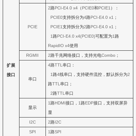
2
PCI-E4.0 x4
PCIE0
PCIE1
路
（
和
）：
PCIE0
4
PCI-E4.0 x1
支持拆分为
路
；
PCIE
PCIE1
2
PCI-E4.0 x1
支持拆分为
路
；
1
PCI-E4.0 x4(PCIE0)
1
路
可配置为
路
RapidIO x4
使用
RGMII
2
Combo
路千兆网络接口，支持光电
；
4
TTL
路
串口：
扩展
1
4
2
路
线串口，支持硬件流控，默认拆分为
接口
串口
TTL
路
串口；
2
TTL
路
串口
1
HDMI
1
EDP
路
接口，
路
接口，支持双屏异
显示
显
I2C
2
I2C
路
SPI
1
SPI
路