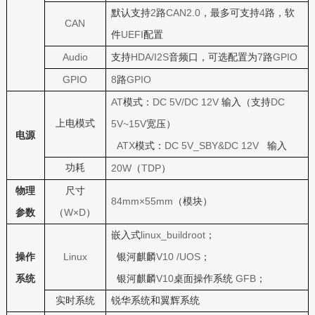
2
CAN2.0
4
默认支持
路
，最多可支持
路，软
CAN
UEFI
件
配置
Audio
HDA/I2S
7
GPIO
支持
音频口，可选配置为
路
GPIO
8
GPIO
路
AT
DC 5V/DC 12V
DC
模式：
输入（支持
上电模式
5V~15V
宽压）
电源
ATX
DC 5V_SBY&DC 12V
模式：
输入
功耗
20W
TDP
（
）
物理
尺寸
84mm×55mm
（模块）
W×D
参数
（
）
linux_buildroot
嵌入式
；
Linux
V10 /UOS
操作
银河麒麟
；
V10
GFB
系统
银河麒麟
桌面操作系统
；
实时系统
锐华系统和翼辉系统