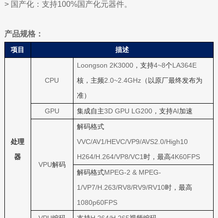
>
国产化：支持100%国产化元器件。
产品规格
：
项目
描述
Loongson 2K3000
4~8
LA364E
，支持
个
CPU
2.0~2.4GHz
核，主频
（以原厂最终发布为
准）
GPU
3D GPU LG200
AI
集成自主
，支持
加速
解码格式
VVC/AV1/HEVC/VP9/AVS2.0/High10
处理
H264/H.264/VP8/VC1
4K60FPS
器
时，最高
VPU
解码
MPEG-2 & MPEG-
解码格式
1/VP7/H.263/RV8/RV9/RV10
时，最高
1080p60FPS