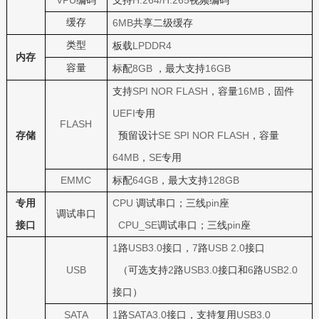
VPU
H.264/H.265
编码
支持
视频编码
缓存
6MB
共享二级缓存
类型
LPDDR4
板载
内存
容量
8GB
16GB
标配
，最大支持
SPI NOR FLASH
16MB
支持
，容量
，固件
UEFI
专用
FLASH
SE SPI NOR FLASH
存储
预留设计
，容量
64MB
SE
，
专用
EMMC
64GB
128GB
标配
，最大支持
CPU
pin
专用
调试串口；三线
座
调试串口
CPU_SE
pin
接口
调试串口；三线
座
1
USB3.0
7
USB 2.0
路
接口，
路
接口
USB
2
USB3.0
6
USB2.0
（可选支持
路
接口和
路
接口）
SATA
1
SATA3.0
USB3.0
路
接口，支持复用